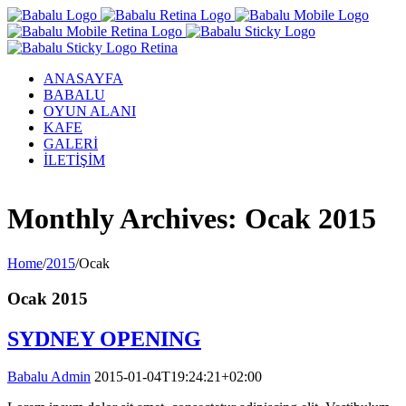
ANASAYFA
BABALU
OYUN ALANI
KAFE
GALERİ
İLETİŞİM
Facebook
Twitter
Instagram
YouTube
Monthly Archives:
Ocak 2015
Home
/
2015
/
Ocak
Ocak 2015
SYDNEY OPENING
Babalu Admin
2015-01-04T19:24:21+02:00