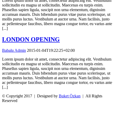
Lorem ipsum dolor sit amet, consectetur adipiscing elit. Vestibulum
sollicitudin eu magna ut sollicitudin. Maecenas eu turpis enim.
Phasellus sapien ligula, suscipit non urna elementum, dignissim
accumsan mauris. Duis bibendum purus vitae purus scelerisque, ut
mollis purus luctus. Vestibulum at auctor urna. Nam facilisis, justo
ac pellentesque faucibus, libero magna congue tortor, eu varius ante
[...]
LONDON OPENING
Babalu Admin
2015-01-04T19:22:25+02:00
Lorem ipsum dolor sit amet, consectetur adipiscing elit. Vestibulum
sollicitudin eu magna ut sollicitudin. Maecenas eu turpis enim.
Phasellus sapien ligula, suscipit non urna elementum, dignissim
accumsan mauris. Duis bibendum purus vitae purus scelerisque, ut
mollis purus luctus. Vestibulum at auctor urna. Nam facilisis, justo
ac pellentesque faucibus, libero magna congue tortor, eu varius ante
[...]
© Copyright 2017 | Designed by
Buket Özkan
| All Rights
Reserved
Facebook
Twitter
Instagram
YouTube