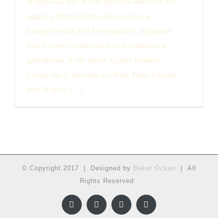
Азартный зал Клуб Вулкан имеется по
адресу https://club-vulkan.com, и
выпустили а 2014 незадолго. Игровой
холл тянет гэмблеров атмосферным
дизайном. В об игрок будет поймет
сходство с онлайн-клубом Titan Casino
или Игрун. […]
© Copyright 2017 | Designed by
Buket Özkan
| All
Rights Reserved
Facebook
Twitter
Instagram
YouTube