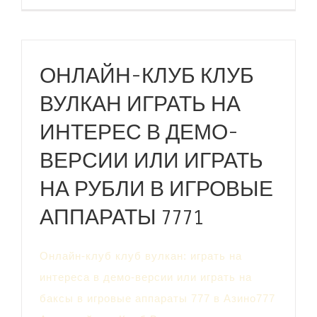
ОНЛАЙН-КЛУБ КЛУБ
ВУЛКАН ИГРАТЬ НА
ИНТЕРЕС В ДЕМО-
ВЕРСИИ ИЛИ ИГРАТЬ
НА РУБЛИ В ИГРОВЫЕ
АППАРАТЫ 7771
Онлайн-клуб клуб вулкан: играть на
интереса в демо-версии или играть на
баксы в игровые аппараты 777 в Азино777